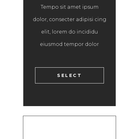
Tempo sit amet ipsum
dolor, consecter adipisi cing
elit, lorem do incididu
eiusmod tempor dolor
SELECT